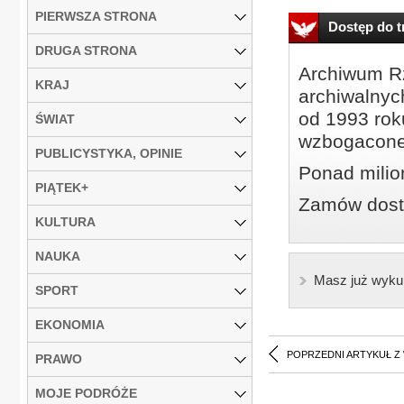
PIERWSZA STRONA
Dostęp do tr
DRUGA STRONA
Archiwum Rz
KRAJ
archiwalnyc
od 1993 roku
ŚWIAT
wzbogacone
PUBLICYSTYKA, OPINIE
Ponad milio
PIĄTEK+
Zamów dostę
KULTURA
NAUKA
Masz już wyku
SPORT
EKONOMIA
POPRZEDNI ARTYKUŁ Z
PRAWO
MOJE PODRÓŻE