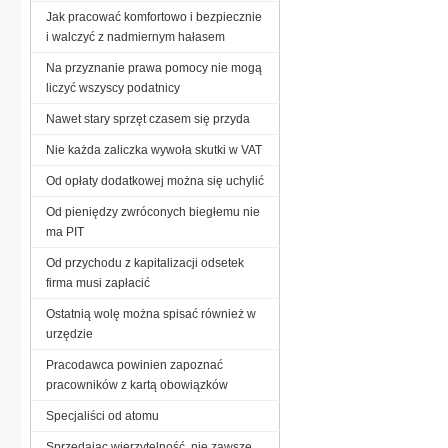
Jak pracować komfortowo i bezpiecznie
i walczyć z nadmiernym hałasem
Na przyznanie prawa pomocy nie mogą
liczyć wszyscy podatnicy
Nawet stary sprzęt czasem się przyda
Nie każda zaliczka wywoła skutki w VAT
Od opłaty dodatkowej można się uchylić
Od pieniędzy zwróconych biegłemu nie
ma PIT
Od przychodu z kapitalizacji odsetek
firma musi zapłacić
Ostatnią wolę można spisać również w
urzędzie
Pracodawca powinien zapoznać
pracowników z kartą obowiązków
Specjaliści od atomu
Sprzedając wierzytelność, nie zawsze