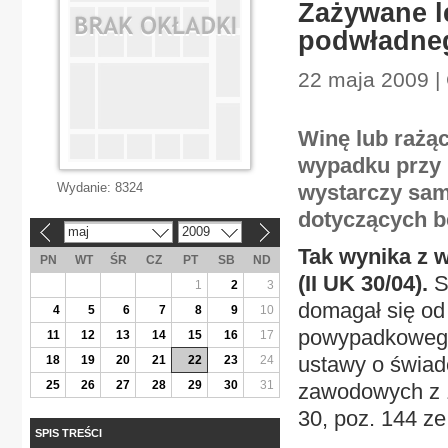
Zażywane l
podwładne
22 maja 2009 |
Winę lub rażą
wypadku przy 
Wydanie:
8324
wystarczy sam
dotyczących b
maj
2009
«
»
Tak wynika z 
PN
WT
ŚR
CZ
PT
SB
ND
(II UK 30/04).
S
1
2
3
domagał się o
4
5
6
7
8
9
10
powypadkowego. 
11
12
13
14
15
16
17
ustawy o świad
18
19
20
21
22
23
24
25
26
27
28
29
30
31
zawodowych z 12
30, poz. 144 ze 
SPIS TREŚCI