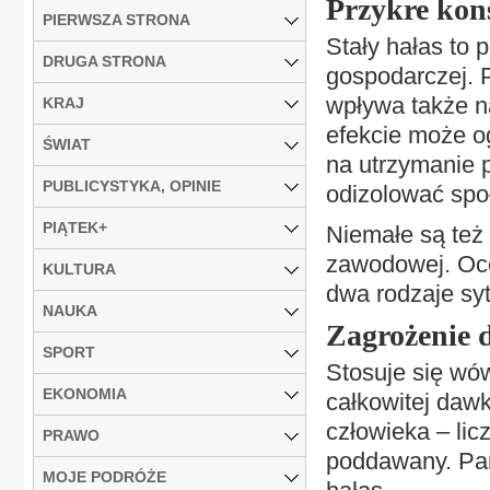
Przykre kon
PIERWSZA STRONA
Stały hałas to 
DRUGA STRONA
gospodarczej. P
wpływa także n
KRAJ
efekcie może o
ŚWIAT
na utrzymanie p
PUBLICYSTYKA, OPINIE
odizolować spo
PIĄTEK+
Niemałe są też 
zawodowej. Oce
KULTURA
dwa rodzaje syt
NAUKA
Zagrożenie d
SPORT
Stosuje się wó
EKONOMIA
całkowitej dawk
człowieka – lic
PRAWO
poddawany. Par
MOJE PODRÓŻE