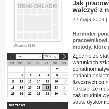
Jak pracow
walczyć z 
22 maja 2009 |
Harmider pona
pracownikowi, 
Wydanie:
8324
metody, które 
Zgodnie ze sta
maj
2009
«
»
warunkach szkod
PN
WT
ŚR
CZ
PT
SB
ND
ponadnormatywn
1
2
3
badania ankiet
4
5
6
7
8
9
10
fizycznych co 
11
12
13
14
15
16
17
hałasie, że mus
18
19
20
21
22
23
24
25
26
27
28
29
30
31
zaś utrudnia w
stres, dyskomfo
SPIS TREŚCI