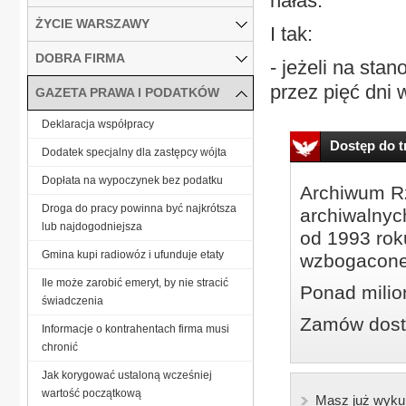
hałas.
ŻYCIE WARSZAWY
I tak:
DOBRA FIRMA
- jeżeli na sta
przez pięć dni w
GAZETA PRAWA I PODATKÓW
Deklaracja współpracy
Dostęp do tr
Dodatek specjalny dla zastępcy wójta
Dopłata na wypoczynek bez podatku
Archiwum Rz
Droga do pracy powinna być najkrótsza
archiwalnyc
lub najdogodniejsza
od 1993 roku
Gmina kupi radiowóz i ufunduje etaty
wzbogacone
Ile może zarobić emeryt, by nie stracić
Ponad milio
świadczenia
Zamów dostę
Informacje o kontrahentach firma musi
chronić
Jak korygować ustaloną wcześniej
wartość początkową
Masz już wyku