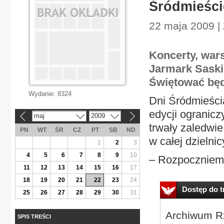
Śródmieście
22 maja 2009 |
Koncerty, war
Jarmark Saski
Świętować będ
Wydanie:
8324
Dni Śródmieści
edycji ogranicz
maj
2009
«
»
trwały zaledwi
PN
WT
ŚR
CZ
PT
SB
ND
w całej dzielnic
1
2
3
4
5
6
7
8
9
10
– Rozpoczniemy
11
12
13
14
15
16
17
18
19
20
21
22
23
24
Dostęp do tr
25
26
27
28
29
30
31
Archiwum Rz
SPIS TREŚCI