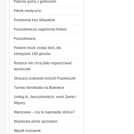
Palenie gumy z garbusem
Piknik medyczny
Podziemia bez sklepików
Poszukiwacze zaginionej historii
Poszukiwana
Posłem może zostać ktoś, kto
zdobędzie 180 głosów
Rodzice nie chcą tylko organizować
wycieczek
Strażacy uratowali kościół Popiełuszki
Turniej streetballa na Białołęce
Unikaj Al. Jerozolimskich, omiń Żwirki i
Wigury
Warszawa – czy to naprawdę stolica?
Wojskowe pilnie sprzedam
Wpadł nożownik