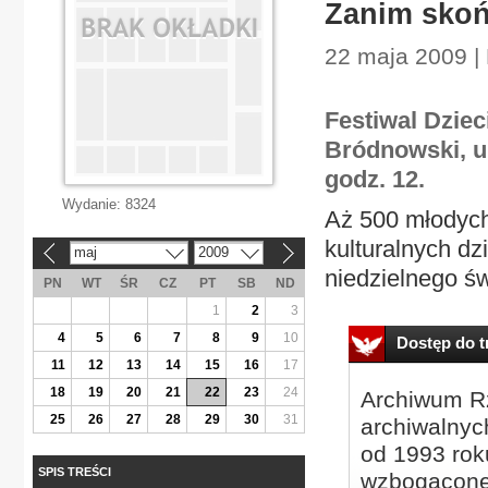
Zanim skoń
22 maja 2009 |
Festiwal Dziec
Bródnowski, ul
godz. 12.
Wydanie:
8324
Aż 500 młodych 
kulturalnych d
maj
2009
«
»
niedzielnego św
PN
WT
ŚR
CZ
PT
SB
ND
1
2
3
4
5
6
7
8
9
10
Dostęp do tr
11
12
13
14
15
16
17
18
19
20
21
22
23
24
Archiwum Rz
25
26
27
28
29
30
31
archiwalnyc
od 1993 roku
SPIS TREŚCI
wzbogacone