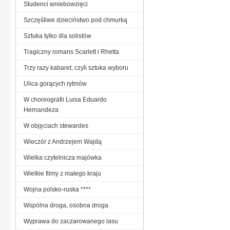
Studenci wniebowzięci
Szczęśliwe dzieciństwo pod chmurką
Sztuka tylko dla solistów
Tragiczny romans Scarlett i Rhetta
Trzy razy kabaret, czyli sztuka wyboru
Ulica gorących rytmów
W choreografii Luisa Eduardo
Hernandeza
W objęciach stewardes
Wieczór z Andrzejem Wajdą
Wielka czytelnicza majówka
Wielkie filmy z małego kraju
Wojna polsko-ruska ****
Wspólna droga, osobna droga
Wyprawa do zaczarowanego lasu