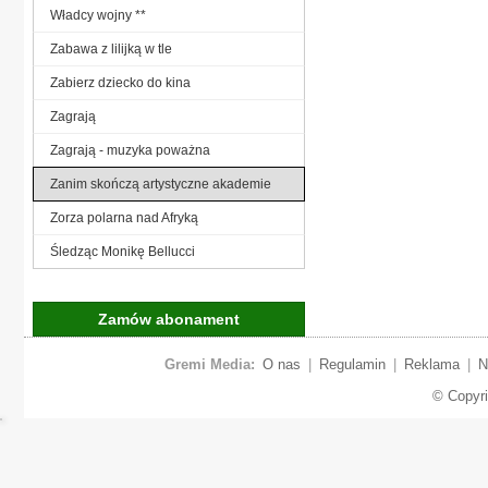
Władcy wojny **
Zabawa z lilijką w tle
Zabierz dziecko do kina
Zagrają
Zagrają - muzyka poważna
Zanim skończą artystyczne akademie
Zorza polarna nad Afryką
Śledząc Monikę Bellucci
Zamów abonament
Gremi Media:
O nas
|
Regulamin
|
Reklama
|
N
© Copyr