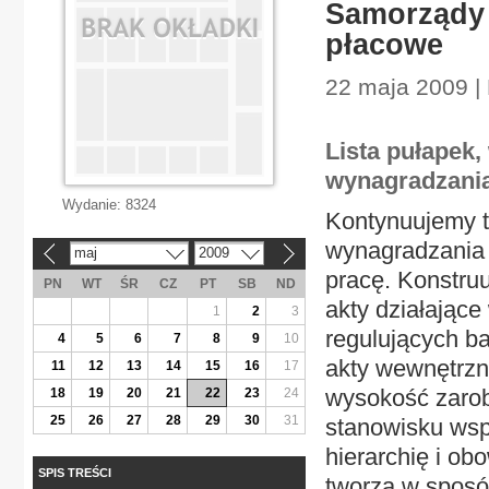
Samorządy 
płacowe
22 maja 2009 | 
Lista pułapek
wynagradzania,
Wydanie:
8324
Kontynuujemy t
wynagradzania
maj
2009
«
»
pracę. Konstruu
PN
WT
ŚR
CZ
PT
SB
ND
akty działając
1
2
3
regulujących ba
4
5
6
7
8
9
10
akty wewnętrzn
11
12
13
14
15
16
17
wysokość zaro
18
19
20
21
22
23
24
25
26
27
28
29
30
31
stanowisku wspó
hierarchię i ob
SPIS TREŚCI
tworzą w sposó