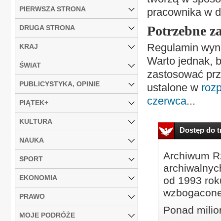
PIERWSZA STRONA
pracownika w d
Potrzebne z
DRUGA STRONA
Regulamin wyna
KRAJ
Warto jednak, 
ŚWIAT
zastosować prz
PUBLICYSTYKA, OPINIE
ustalone w
roz
czerwca
...
PIĄTEK+
KULTURA
Dostęp do tr
NAUKA
Archiwum Rz
SPORT
archiwalnyc
EKONOMIA
od 1993 roku
wzbogacone
PRAWO
Ponad milio
MOJE PODRÓŻE