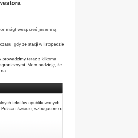
westora
or mógł wesprzeć jesienną
zasu, gdy ze stacji w listopadzie
y prowadzimy teraz z kilkoma
 zagranicznymi. Mam nadzieję, że
na...
alnych tekstów opublikowanych
 Polsce i świecie, wzbogacone o