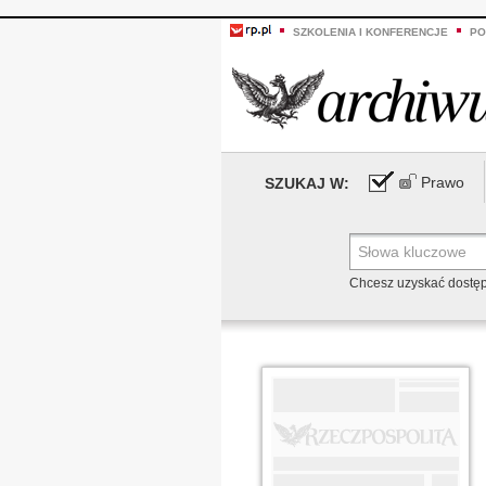
SZKOLENIA I KONFERENCJE
PO
Prawo
SZUKAJ W:
Chcesz uzyskać dostę