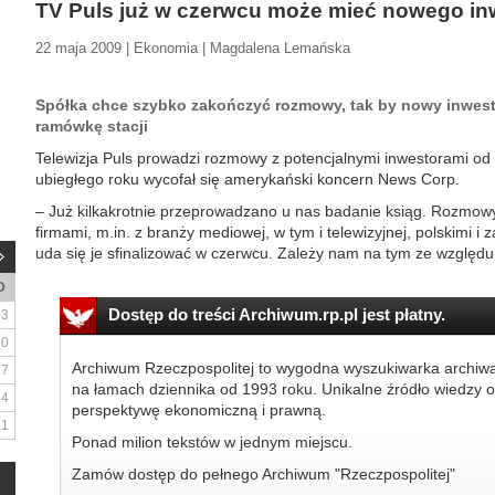
TV Puls już w czerwcu może mieć nowego in
22 maja 2009 | Ekonomia | Magdalena Lemańska
Spółka chce szybko zakończyć rozmowy, tak by nowy inwest
ramówkę stacji
Telewizja Puls prowadzi rozmowy z potencjalnymi inwestorami od c
ubiegłego roku wycofał się amerykański koncern News Corp.
– Już kilkakrotnie przeprowadzano u nas badanie ksiąg. Rozmow
firmami, m.in. z branży mediowej, w tym i telewizyjnej, polskimi i
uda się je sfinalizować w czerwcu. Zależy nam na tym ze względu 
D
Dostęp do treści Archiwum.rp.pl jest płatny.
3
10
Archiwum Rzeczpospolitej to wygodna wyszukiwarka archiw
17
na łamach dziennika od 1993 roku. Unikalne źródło wiedzy o
24
perspektywę ekonomiczną i prawną.
31
Ponad milion tekstów w jednym miejscu.
Zamów dostęp do pełnego Archiwum "Rzeczpospolitej"