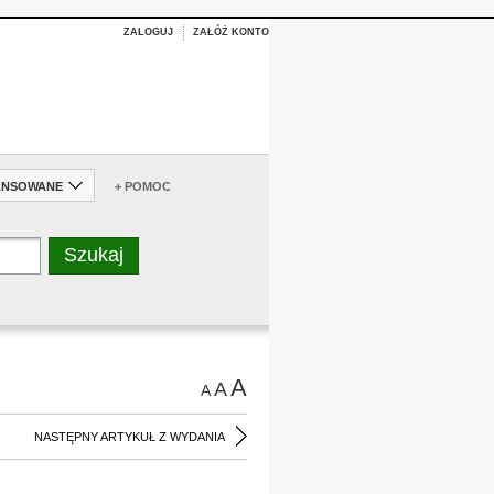
ZALOGUJ
ZAŁÓŻ KONTO
ANSOWANE
+ POMOC
A
A
A
NASTĘPNY ARTYKUŁ Z WYDANIA