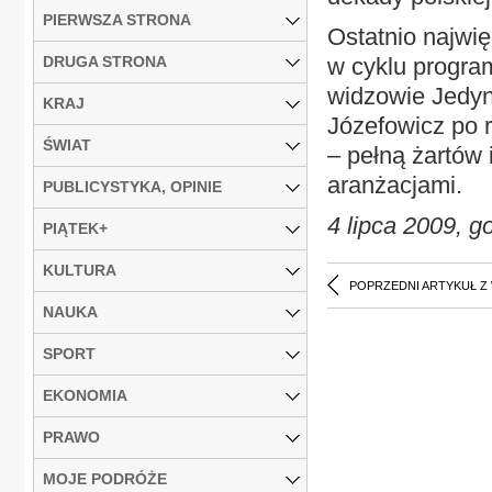
PIERWSZA STRONA
Ostatnio najwi
DRUGA STRONA
w cyklu program
widzowie Jedyn
KRAJ
Józefowicz po 
ŚWIAT
– pełną żartów 
aranżacjami.
PUBLICYSTYKA, OPINIE
4 lipca 2009, g
PIĄTEK+
KULTURA
POPRZEDNI ARTYKUŁ Z
NAUKA
SPORT
EKONOMIA
PRAWO
MOJE PODRÓŻE