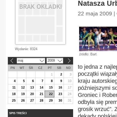
Natasza Ur
22 maja 2009 |
Wydanie:
8324
źródło: Bart
maj
2009
«
»
to jedna z naj
PN
WT
ŚR
CZ
PT
SB
ND
początki wiąza
1
2
3
kraju autorskie
4
5
6
7
8
9
10
późniejszymi s
11
12
13
14
15
16
17
Groniec i Rober
18
19
20
21
22
23
24
25
26
27
28
29
30
31
odbyła się prem
grosik wrzuć”.
SPIS TREŚCI
dekady polskiej