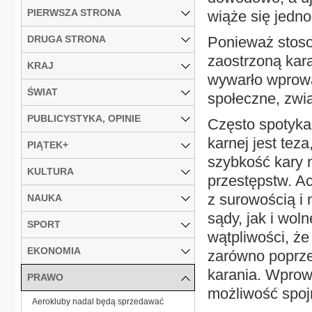
PIERWSZA STRONA
wiąże się jedn
DRUGA STRONA
Ponieważ stoso
zaostrzoną kar
KRAJ
wywarło wprow
ŚWIAT
społeczne, zwi
PUBLICYSTYKA, OPINIE
Często spotyka
karnej jest tez
PIĄTEK+
szybkość kary 
KULTURA
przestępstw. Ac
z surowością i
NAUKA
sądy, jak i wol
SPORT
wątpliwości, ż
EKONOMIA
zarówno poprze
karania. Wprow
PRAWO
możliwość spojr
Aerokluby nadal będą sprzedawać