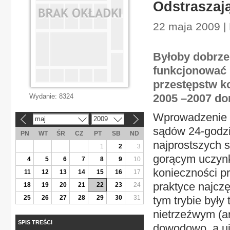
Odstraszaj
22 maja 2009 |
Byłoby dobrze
funkcjonować 
przestępstw k
2005 –2007 do
Wydanie:
8324
Wprowadzenie w
maj
2009
«
»
sądów 24-godz
PN
WT
ŚR
CZ
PT
SB
ND
najprostszych s
1
2
3
gorącym uczynk
4
5
6
7
8
9
10
konieczności 
11
12
13
14
15
16
17
praktyce najcz
18
19
20
21
22
23
24
25
26
27
28
29
30
31
tym trybie był
nietrzeźwym (ar
SPIS TREŚCI
dowodowo, a uj