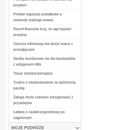
kosztem
Polskie regulacje podatkowe a
swobody unijnego prawa
Resort finansów liczy, że sąd wyjaśni
przepisy
Szersza informacja ma służyć walce z
przestępcami
Służby mundurowe nie dla kandydatów
z antygenem HBs
Towar zamiast pieniądza
Trudno o odszkodowanie za spóźnioną
paczkę
Załoga może czasowo zrezygnować z
przywilejów
Łatwiej o zasiłek pogrzebowy po
zaginionym
MOJE PODRÓŻE