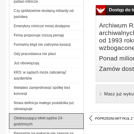
paliwo lotnicze
Dostęp do tr
Czy spółdzielnie dostaną miliardy od
państwa
Archiwum Rz
Emerytury rolnicze mniej dostępne
archiwalnyc
Firma proponuje niższą pensję
od 1993 roku
Formalny błąd nie zatrzyma kasacji
wzbogacone
Gdy pracodawca nie płaci
Ponad milio
Już obowiązują
Zamów dostę
KRS: w sądach może zabraknąć
asystentów
Niełatwo zarejestrować spółkę bez
Masz już wyku
koncesji
Nowa definicja małego podatnika już
obowiązuje
Odstraszający efekt sądów 24-
POPRZEDNI ARTYKUŁ Z
godzinnych
Pieniądze na wakacje nie zawsze są