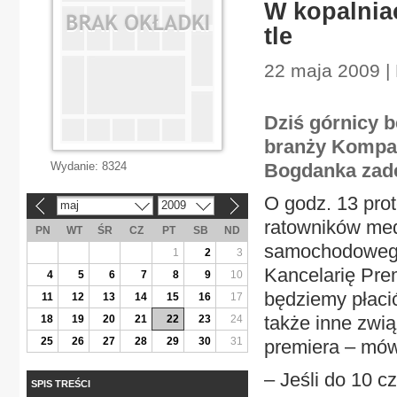
W kopalniac
tle
22 maja 2009 |
Dziś górnicy 
branży Kompan
Wydanie:
8324
Bogdanka zade
O godz. 13 prot
maj
2009
«
»
ratowników me
PN
WT
ŚR
CZ
PT
SB
ND
samochodowego
1
2
3
Kancelarię Prem
4
5
6
7
8
9
10
będziemy płaci
11
12
13
14
15
16
17
także inne zwią
18
19
20
21
22
23
24
25
26
27
28
29
30
31
premiera – mówi
– Jeśli do 10 c
SPIS TREŚCI