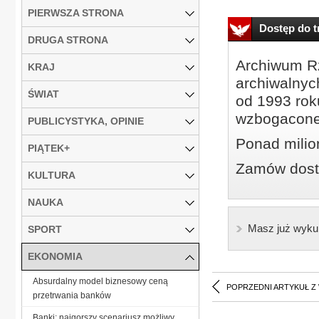
PIERWSZA STRONA
Dostęp do tr
DRUGA STRONA
Archiwum Rz
KRAJ
archiwalnyc
ŚWIAT
od 1993 roku
wzbogacone
PUBLICYSTYKA, OPINIE
Ponad milio
PIĄTEK+
Zamów dostę
KULTURA
NAUKA
Masz już wyku
SPORT
EKONOMIA
Absurdalny model biznesowy ceną
POPRZEDNI ARTYKUŁ Z
przetrwania banków
Banki: najgorszy scenariusz możliwy