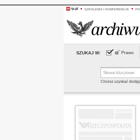
SZKOLENIA I KONFERENCJE
PO
Prawo
SZUKAJ W:
Chcesz uzyskać dostę