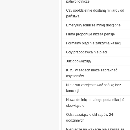
paliwo lotnicze
Czy spółdzielnie dostaną miliardy od
państwa
Emerytury rolnicze mniej dostępne
Firma proponuje niższą pensję
Formalny błąd nie zatrzyma kasacji
Gdy pracodawca nie płaci
Już obowiązują
KRS: w sądach może zabraknąć
asystentów
Niełatwo zarejestrować spółkę bez
koncesji
Nowa definicja małego podatnika już
obowiązuje
Odstraszający efekt sądów 24-
godzinnych
Pieniądze na wakacje nie zawsze są