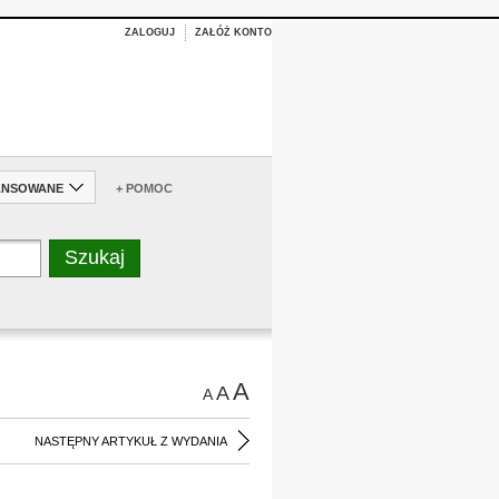
ZALOGUJ
ZAŁÓŻ KONTO
ANSOWANE
+ POMOC
A
A
A
NASTĘPNY ARTYKUŁ Z WYDANIA