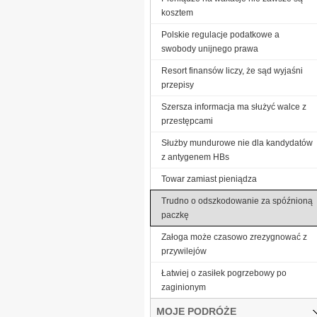
kosztem
Polskie regulacje podatkowe a
swobody unijnego prawa
Resort finansów liczy, że sąd wyjaśni
przepisy
Szersza informacja ma służyć walce z
przestępcami
Służby mundurowe nie dla kandydatów
z antygenem HBs
Towar zamiast pieniądza
Trudno o odszkodowanie za spóźnioną
paczkę
Załoga może czasowo zrezygnować z
przywilejów
Łatwiej o zasiłek pogrzebowy po
zaginionym
MOJE PODRÓŻE