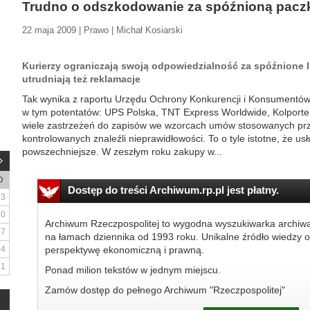
Trudno o odszkodowanie za spóźnioną pacz
22 maja 2009 | Prawo | Michał Kosiarski
Kurierzy ograniczają swoją odpowiedzialność za spóźnione l
utrudniają też reklamacje
Tak wynika z raportu Urzędu Ochrony Konkurencji i Konsumentów, k
w tym potentatów: UPS Polska, TNT Express Worldwide, Kolporter,
wiele zastrzeżeń do zapisów we wzorcach umów stosowanych przez
kontrolowanych znaleźli nieprawidłowości. To o tyle istotne, że us
powszechniejsze. W zeszłym roku zakupy w...
D
Dostęp do treści Archiwum.rp.pl jest płatny.
3
10
Archiwum Rzeczpospolitej to wygodna wyszukiwarka archiw
17
na łamach dziennika od 1993 roku. Unikalne źródło wiedzy o
24
perspektywę ekonomiczną i prawną.
31
Ponad milion tekstów w jednym miejscu.
Zamów dostęp do pełnego Archiwum "Rzeczpospolitej"