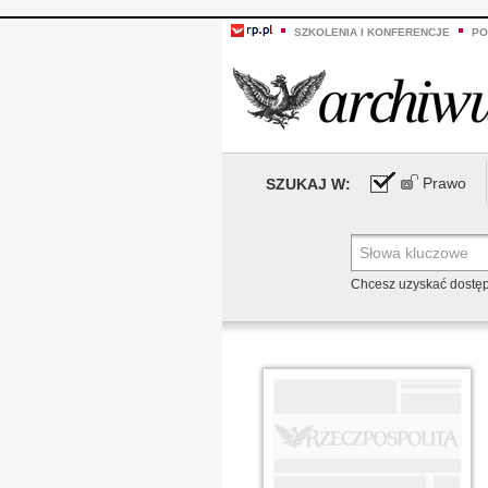
SZKOLENIA I KONFERENCJE
PO
Prawo
SZUKAJ W:
Chcesz uzyskać dostę