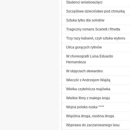
Studenci wniebowzięci
Szczęśliwe dzieciństwo pod chmurką
Sztuka tylko dla solistów
Tragiczny romans Scarlett i Rhetta
Trzy razy kabaret, czyli sztuka wyboru
Ulica gorących rytmów
W choreografii Luisa Eduardo
Hernandeza
W objęciach stewardes
Wieczór z Andrzejem Wajdą
Wielka czytelnicza majówka
Wielkie filmy z małego kraju
Wojna polsko-ruska ****
Wspólna droga, osobna droga
Wyprawa do zaczarowanego lasu