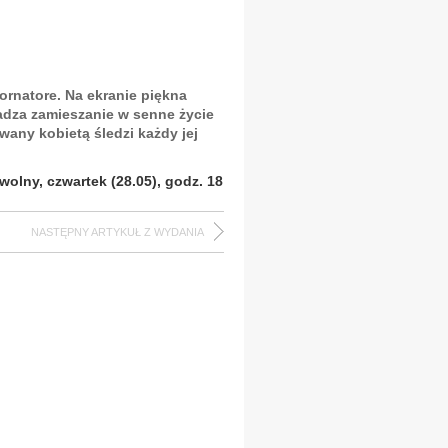
rnatore. Na ekranie piękna
adza zamieszanie w senne życie
any kobietą śledzi każdy jej
wolny, czwartek (28.05), godz. 18
NASTĘPNY ARTYKUŁ Z WYDANIA