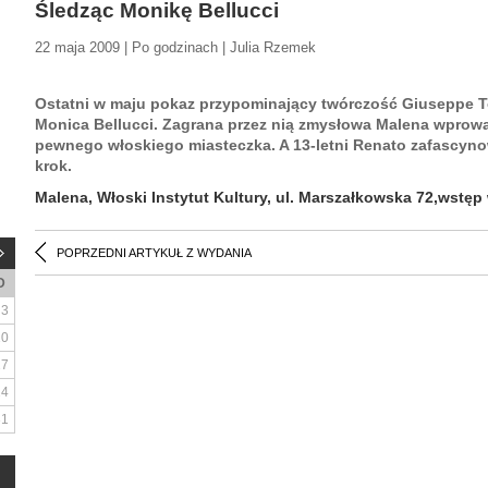
Śledząc Monikę Bellucci
22 maja 2009 | Po godzinach | Julia Rzemek
Ostatni w maju pokaz przypominający twórczość Giuseppe To
Monica Bellucci. Zagrana przez nią zmysłowa Malena wprow
pewnego włoskiego miasteczka. A 13-letni Renato zafascynow
krok.
Malena, Włoski Instytut Kultury, ul. Marszałkowska 72,wstęp 
POPRZEDNI ARTYKUŁ Z WYDANIA
D
3
10
17
24
31