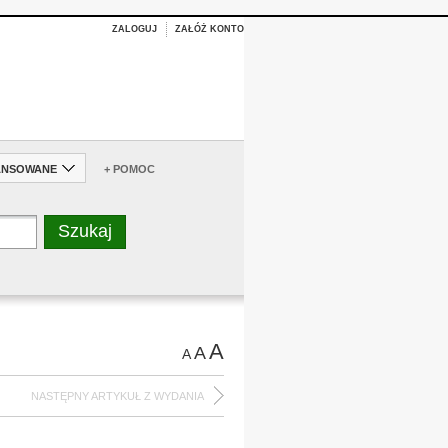
ZALOGUJ
ZAŁÓŻ KONTO
ANSOWANE
+ POMOC
A
A
A
NASTĘPNY ARTYKUŁ Z WYDANIA