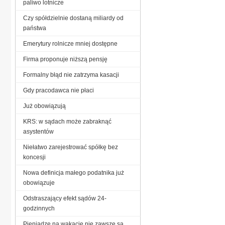
paliwo lotnicze
Czy spółdzielnie dostaną miliardy od
państwa
Emerytury rolnicze mniej dostępne
Firma proponuje niższą pensję
Formalny błąd nie zatrzyma kasacji
Gdy pracodawca nie płaci
Już obowiązują
KRS: w sądach może zabraknąć
asystentów
Niełatwo zarejestrować spółkę bez
koncesji
Nowa definicja małego podatnika już
obowiązuje
Odstraszający efekt sądów 24-
godzinnych
Pieniądze na wakacje nie zawsze są