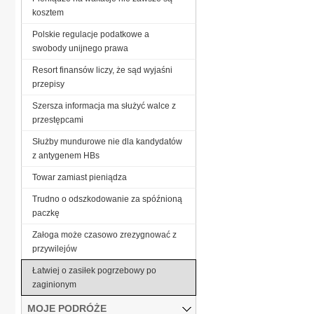
kosztem
Polskie regulacje podatkowe a
swobody unijnego prawa
Resort finansów liczy, że sąd wyjaśni
przepisy
Szersza informacja ma służyć walce z
przestępcami
Służby mundurowe nie dla kandydatów
z antygenem HBs
Towar zamiast pieniądza
Trudno o odszkodowanie za spóźnioną
paczkę
Załoga może czasowo zrezygnować z
przywilejów
Łatwiej o zasiłek pogrzebowy po
zaginionym
MOJE PODRÓŻE