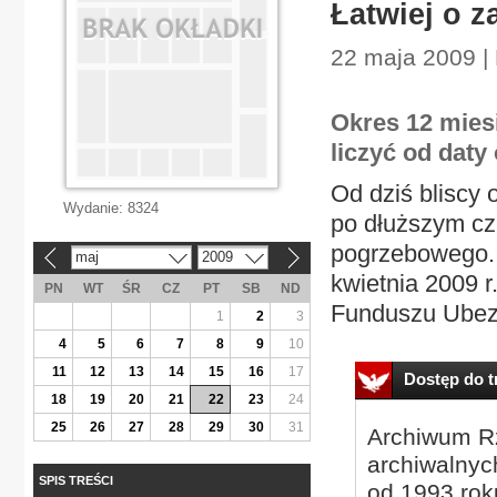
Łatwiej o 
22 maja 2009 |
Okres 12 mies
liczyć od daty
Od dziś bliscy 
Wydanie:
8324
po dłuższym cz
pogrzebowego. 
maj
2009
«
»
kwietnia 2009 r
PN
WT
ŚR
CZ
PT
SB
ND
Funduszu Ubezp
1
2
3
4
5
6
7
8
9
10
11
12
13
14
15
16
17
Dostęp do tr
18
19
20
21
22
23
24
25
26
27
28
29
30
31
Archiwum Rz
archiwalnyc
SPIS TREŚCI
od 1993 roku