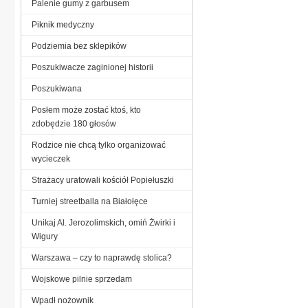
Palenie gumy z garbusem
Piknik medyczny
Podziemia bez sklepików
Poszukiwacze zaginionej historii
Poszukiwana
Posłem może zostać ktoś, kto
zdobędzie 180 głosów
Rodzice nie chcą tylko organizować
wycieczek
Strażacy uratowali kościół Popiełuszki
Turniej streetballa na Białołęce
Unikaj Al. Jerozolimskich, omiń Żwirki i
Wigury
Warszawa – czy to naprawdę stolica?
Wojskowe pilnie sprzedam
Wpadł nożownik