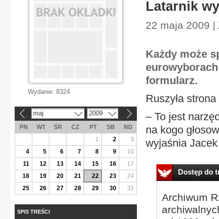
Latarnik wy
22 maja 2009 |
Każdy może spr
eurowyborach 
formularz.
Wydanie:
8324
Ruszyła strona
maj
2009
– To jest narzę
«
»
PN
WT
ŚR
CZ
PT
SB
ND
na kogo głosow
1
2
3
wyjaśnia Jacek 
4
5
6
7
8
9
10
11
12
13
14
15
16
17
Dostęp do tr
18
19
20
21
22
23
24
25
26
27
28
29
30
31
Archiwum Rz
archiwalnyc
SPIS TREŚCI