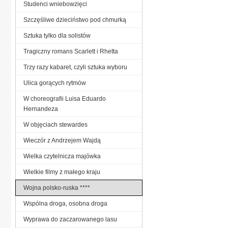
Studenci wniebowzięci
Szczęśliwe dzieciństwo pod chmurką
Sztuka tylko dla solistów
Tragiczny romans Scarlett i Rhetta
Trzy razy kabaret, czyli sztuka wyboru
Ulica gorących rytmów
W choreografii Luisa Eduardo
Hernandeza
W objęciach stewardes
Wieczór z Andrzejem Wajdą
Wielka czytelnicza majówka
Wielkie filmy z małego kraju
Wojna polsko-ruska ****
Wspólna droga, osobna droga
Wyprawa do zaczarowanego lasu