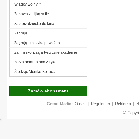
Władcy wojny **
Zabawa z lilijką w tle
Zabierz dziecko do kina
Zagrają
Zagrają - muzyka poważna
Zanim skończą artystyczne akademie
Zorza polarna nad Afryką
Śledząc Monikę Bellucci
Zamów abonament
Gremi Media:
O nas
|
Regulamin
|
Reklama
|
N
© Copyr