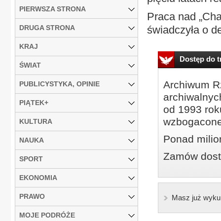
PIERWSZA STRONA
Praca nad „Cha
DRUGA STRONA
świadczyła o de
KRAJ
Dostęp do tr
ŚWIAT
Archiwum Rz
PUBLICYSTYKA, OPINIE
archiwalnyc
PIĄTEK+
od 1993 roku
wzbogacone
KULTURA
Ponad milio
NAUKA
Zamów dostę
SPORT
EKONOMIA
PRAWO
Masz już wyku
MOJE PODRÓŻE