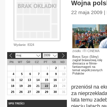
Wojna polsk
22 maja 2009 | 
Wydanie:
8324
źródło: ITI CINEMA
maj
2009
«
»
Borys Szyc (Silny)
zagrał brawurową rolę
PN
WT
ŚR
CZ
PT
SB
ND
dresiarza w filmie-
fantasmagorii na
1
2
3
temat współczesnych
Polaków
4
5
6
7
8
9
10
11
12
13
14
15
16
17
przeniósł na e
18
19
20
21
22
23
24
25
26
27
28
29
30
31
za nieprzekłada
lata temu zade
SPIS TREŚCI
pięciu latach re