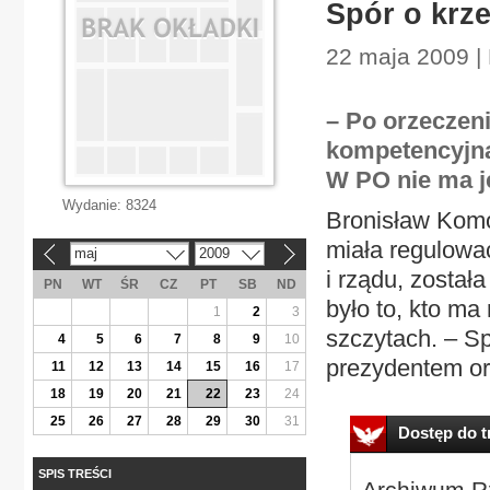
Spór o krze
22 maja 2009 |
– Po orzeczen
kompetencyjna
W PO nie ma j
Wydanie:
8324
Bronisław Komo
miała regulowa
maj
2009
«
»
i rządu, zosta
PN
WT
ŚR
CZ
PT
SB
ND
było to, kto ma
1
2
3
szczytach. – Sp
4
5
6
7
8
9
10
prezydentem or
11
12
13
14
15
16
17
18
19
20
21
22
23
24
25
26
27
28
29
30
31
Dostęp do tr
SPIS TREŚCI
Archiwum Rz