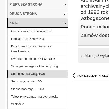
PIERWSZA STRONA
archiwalnyc
od 1993 roku
DRUGA STRONA
wzbogacone
KRAJ
Ponad milio
Gruźlicy zależni od koncernów
Zamów dostę
Herkules, ale z zadyszką
Książkowa krucjata Sławomira
Cenckiewicza
Masz już wyku
Owoc kompromisu PO, PSL, SLD
Schetyna, wstęga i 2 kilometry drogi
Spór o krzesła wciąż trwa
POPRZEDNI ARTYKUŁ Z
Sularz wyrzucony z PO
Słabną noty rządu Tuska
Telewizyjny zamach na dobranockę
W skrócie