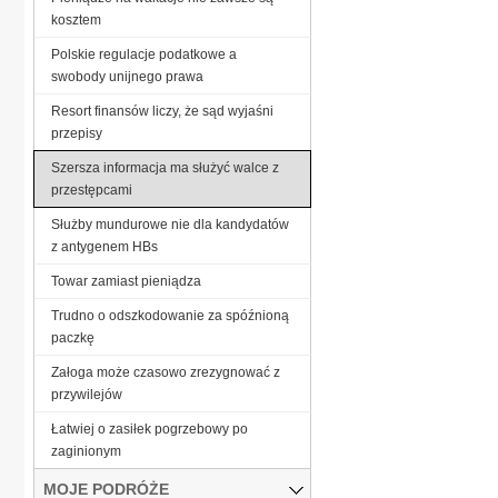
kosztem
Polskie regulacje podatkowe a
swobody unijnego prawa
Resort finansów liczy, że sąd wyjaśni
przepisy
Szersza informacja ma służyć walce z
przestępcami
Służby mundurowe nie dla kandydatów
z antygenem HBs
Towar zamiast pieniądza
Trudno o odszkodowanie za spóźnioną
paczkę
Załoga może czasowo zrezygnować z
przywilejów
Łatwiej o zasiłek pogrzebowy po
zaginionym
MOJE PODRÓŻE