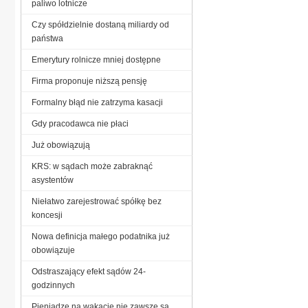
paliwo lotnicze
Czy spółdzielnie dostaną miliardy od
państwa
Emerytury rolnicze mniej dostępne
Firma proponuje niższą pensję
Formalny błąd nie zatrzyma kasacji
Gdy pracodawca nie płaci
Już obowiązują
KRS: w sądach może zabraknąć
asystentów
Niełatwo zarejestrować spółkę bez
koncesji
Nowa definicja małego podatnika już
obowiązuje
Odstraszający efekt sądów 24-
godzinnych
Pieniądze na wakacje nie zawsze są