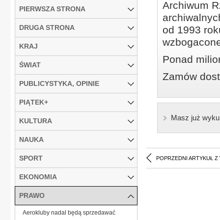
Archiwum Rz
PIERWSZA STRONA
archiwalnyc
DRUGA STRONA
od 1993 roku
wzbogacone
KRAJ
Ponad milio
ŚWIAT
Zamów dostę
PUBLICYSTYKA, OPINIE
PIĄTEK+
Masz już wyku
KULTURA
NAUKA
SPORT
POPRZEDNI ARTYKUŁ Z
EKONOMIA
PRAWO
Aerokluby nadal będą sprzedawać