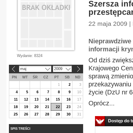
Szersza in
przestępca
22 maja 2009 |
Nieprawdziwe i
informacji kry
Wydanie:
8324
Od dziś zwiększ
Krajowego Centr
maj
2009
«
»
sprawą zmienio
PN
WT
ŚR
CZ
PT
SB
ND
przekazywaniu 
1
2
3
życie (DzU nr 6
4
5
6
7
8
9
10
11
12
13
14
15
16
17
Oprócz...
18
19
20
21
22
23
24
25
26
27
28
29
30
31
Dostęp do tr
SPIS TREŚCI