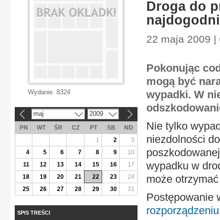
Droga do p
najdogodni
22 maja 2009 |
Pokonując cod
mogą być nara
Wydanie:
8324
wypadki. W nie
odszkodowani
maj
2009
«
»
Nie tylko wypa
PN
WT
ŚR
CZ
PT
SB
ND
niezdolności do
1
2
3
poszkodowanej.
4
5
6
7
8
9
10
wypadku w drod
11
12
13
14
15
16
17
może otrzymać 
18
19
20
21
22
23
24
25
26
27
28
29
30
31
Postępowanie w
rozporządzeniu 
SPIS TREŚCI