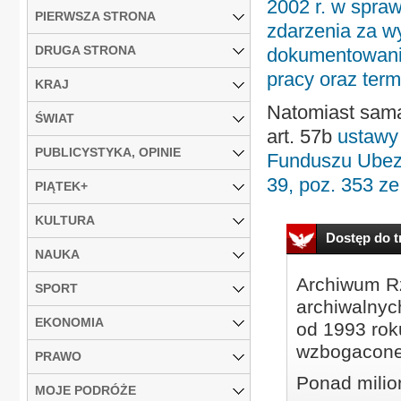
2002 r. w spra
PIERWSZA STRONA
zdarzenia za w
DRUGA STRONA
dokumentowania
pracy oraz term
KRAJ
Natomiast sama
ŚWIAT
art. 57b
ustawy 
PUBLICYSTYKA, OPINIE
Funduszu Ubezp
39, poz. 353 ze
PIĄTEK+
KULTURA
Dostęp do tr
NAUKA
Archiwum Rz
SPORT
archiwalnyc
EKONOMIA
od 1993 roku
wzbogacone
PRAWO
Ponad milio
MOJE PODRÓŻE