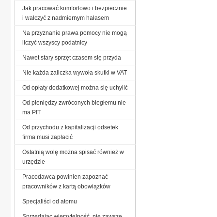
Jak pracować komfortowo i bezpiecznie
i walczyć z nadmiernym hałasem
Na przyznanie prawa pomocy nie mogą
liczyć wszyscy podatnicy
Nawet stary sprzęt czasem się przyda
Nie każda zaliczka wywoła skutki w VAT
Od opłaty dodatkowej można się uchylić
Od pieniędzy zwróconych biegłemu nie
ma PIT
Od przychodu z kapitalizacji odsetek
firma musi zapłacić
Ostatnią wolę można spisać również w
urzędzie
Pracodawca powinien zapoznać
pracowników z kartą obowiązków
Specjaliści od atomu
Sprzedając wierzytelność, nie zawsze