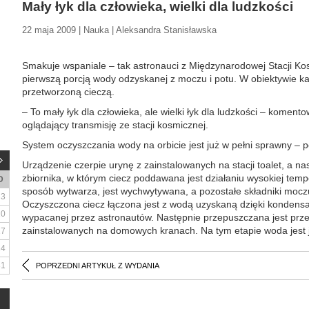
Mały łyk dla człowieka, wielki dla ludzkości
22 maja 2009 | Nauka | Aleksandra Stanisławska
Smakuje wspaniale – tak astronauci z Międzynarodowej Stacji Kos
pierwszą porcją wody odzyskanej z moczu i potu. W obiektywie ka
przetworzoną cieczą.
– To mały łyk dla człowieka, ale wielki łyk dla ludzkości – koment
oglądający transmisję ze stacji kosmicznej.
System oczyszczania wody na orbicie jest już w pełni sprawny –
Urządzenie czerpie urynę z zainstalowanych na stacji toalet, a n
zbiornika, w którym ciecz poddawana jest działaniu wysokiej tempe
D
sposób wytwarza, jest wychwytywana, a pozostałe składniki moczu 
3
Oczyszczona ciecz łączona jest z wodą uzyskaną dzięki kondensa
10
wypacanej przez astronautów. Następnie przepuszczana jest przez
zainstalowanych na domowych kranach. Na tym etapie woda jest 
17
24
31
POPRZEDNI ARTYKUŁ Z WYDANIA