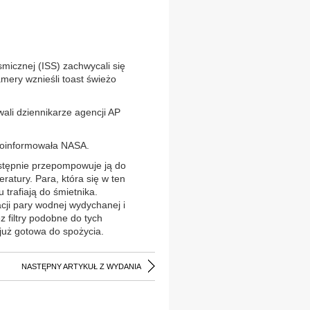
micznej (ISS) zachwycali się
mery wznieśli toast świeżo
owali dziennikarze agencji AP
 poinformowała NASA.
astępnie przepompowuje ją do
ratury. Para, która się w ten
trafiają do śmietnika.
cji pary wodnej wydychanej i
 filtry podobne do tych
już gotowa do spożycia.
NASTĘPNY ARTYKUŁ Z WYDANIA