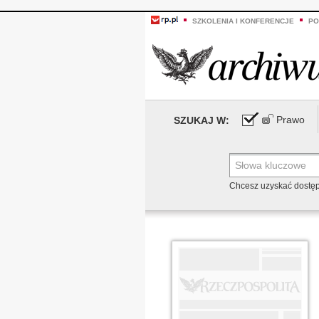
SZKOLENIA I KONFERENCJE
PO
Prawo
SZUKAJ W:
Chcesz uzyskać dostę