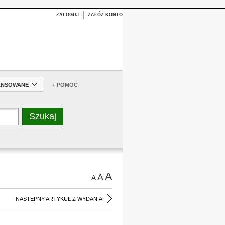
ZALOGUJ
ZAŁÓŻ KONTO
ANSOWANE
+ POMOC
A
A
A
NASTĘPNY ARTYKUŁ Z WYDANIA