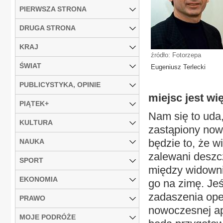
PIERWSZA STRONA
DRUGA STRONA
KRAJ
źródło: Fotorzepa
ŚWIAT
Eugeniusz Terlecki
PUBLICYSTYKA, OPINIE
miejsc jest wię
PIĄTEK+
Nam się to uda,
KULTURA
zastąpiony now
będzie to, że 
NAUKA
zalewani deszc
SPORT
między widowni
EKONOMIA
go na zimę. Jeś
zadaszenia ope
PRAWO
nowoczesnej apa
MOJE PODRÓŻE