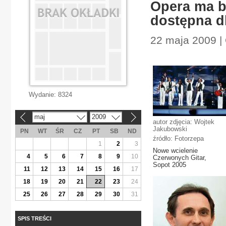
Opera ma by
dostępna d
22 maja 2009 |
Wydanie:
8324
maj
2009
«
»
autor zdjęcia: Wojtek
Jakubowski
PN
WT
ŚR
CZ
PT
SB
ND
źródło: Fotorzepa
1
2
3
Nowe wcielenie
4
5
6
7
8
9
10
Czerwonych Gitar,
Sopot 2005
11
12
13
14
15
16
17
18
19
20
21
22
23
24
25
26
27
28
29
30
31
SPIS TREŚCI