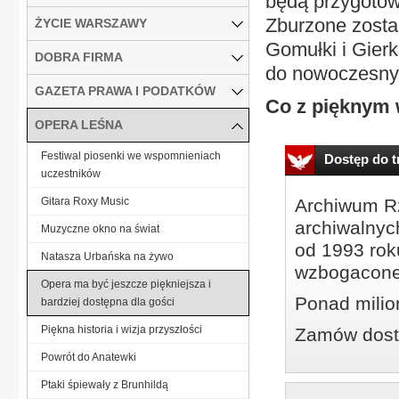
będą przygotow
Zburzone zosta
ŻYCIE WARSZAWY
Gomułki i Gier
DOBRA FIRMA
do nowoczesny
GAZETA PRAWA I PODATKÓW
Co z pięknym
OPERA LEŚNA
Festiwal piosenki we wspomnieniach
Dostęp do tr
uczestników
Gitara Roxy Music
Archiwum Rz
archiwalnyc
Muzyczne okno na świat
od 1993 roku
Natasza Urbańska na żywo
wzbogacone
Opera ma być jeszcze piękniejsza i
Ponad milio
bardziej dostępna dla gości
Piękna historia i wizja przyszłości
Zamów dostę
Powrót do Anatewki
Ptaki śpiewały z Brunhildą