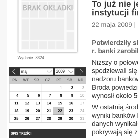
To już nie
instytucji 
22 maja 2009 |
Potwierdziły s
r. banki zarob
Wydanie:
8324
Niższy o połowę
spodziewali się
maj
2009
«
»
nadzoru banko
PN
WT
ŚR
CZ
PT
SB
ND
Broda powiedzi
1
2
3
wynosił około 5
4
5
6
7
8
9
10
11
12
13
14
15
16
17
W ostatnią śro
18
19
20
21
22
23
24
wyniki banków 
25
26
27
28
29
30
31
danych wynikało
pokrywają się 
SPIS TREŚCI