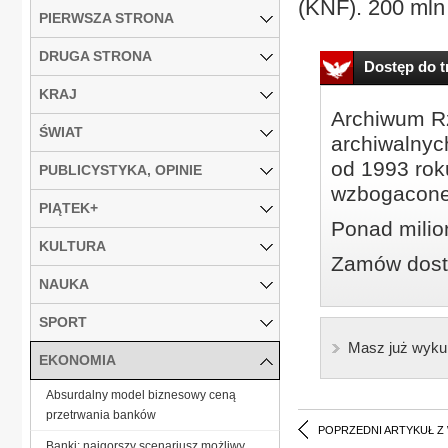
(KNF). 200 mln z
PIERWSZA STRONA
DRUGA STRONA
Dostęp do tr
KRAJ
Archiwum Rz
ŚWIAT
archiwalnyc
od 1993 roku
PUBLICYSTYKA, OPINIE
wzbogacone
PIĄTEK+
Ponad milio
KULTURA
Zamów dostę
NAUKA
SPORT
Masz już wyku
EKONOMIA
Absurdalny model biznesowy ceną
przetrwania banków
POPRZEDNI ARTYKUŁ Z
Banki: najgorszy scenariusz możliwy