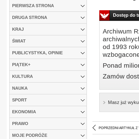
PIERWSZA STRONA
Dostęp do tr
DRUGA STRONA
KRAJ
Archiwum Rz
archiwalnyc
ŚWIAT
od 1993 roku
PUBLICYSTYKA, OPINIE
wzbogacone
Ponad milio
PIĄTEK+
Zamów dostę
KULTURA
NAUKA
SPORT
Masz już wyku
EKONOMIA
PRAWO
POPRZEDNI ARTYKUŁ Z
MOJE PODRÓŻE