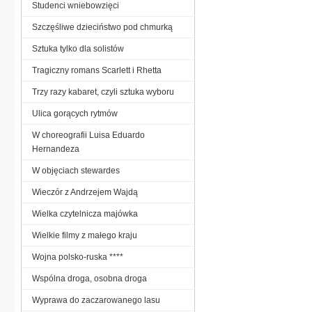
Studenci wniebowzięci
Szczęśliwe dzieciństwo pod chmurką
Sztuka tylko dla solistów
Tragiczny romans Scarlett i Rhetta
Trzy razy kabaret, czyli sztuka wyboru
Ulica gorących rytmów
W choreografii Luisa Eduardo
Hernandeza
W objęciach stewardes
Wieczór z Andrzejem Wajdą
Wielka czytelnicza majówka
Wielkie filmy z małego kraju
Wojna polsko-ruska ****
Wspólna droga, osobna droga
Wyprawa do zaczarowanego lasu