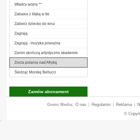
Władcy wojny **
Zabawa z lilijką w tle
Zabierz dziecko do kina
Zagrają
Zagrają - muzyka poważna
Zanim skończą artystyczne akademie
Zorza polarna nad Afryką
Śledząc Monikę Bellucci
Zamów abonament
Gremi Media:
O nas
|
Regulamin
|
Reklama
|
N
© Copyr