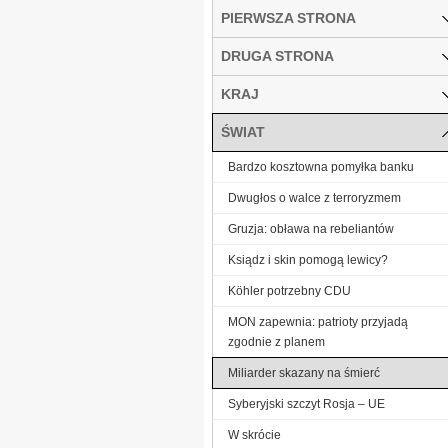
PIERWSZA STRONA
DRUGA STRONA
KRAJ
ŚWIAT
Bardzo kosztowna pomyłka banku
Dwugłos o walce z terroryzmem
Gruzja: obława na rebeliantów
Ksiądz i skin pomogą lewicy?
Köhler potrzebny CDU
MON zapewnia: patrioty przyjadą
zgodnie z planem
Miliarder skazany na śmierć
Syberyjski szczyt Rosja – UE
W skrócie