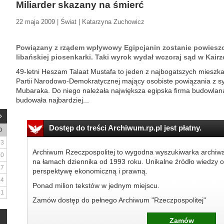
Miliarder skazany na śmierć
22 maja 2009 | Świat | Katarzyna Zuchowicz
Powiązany z rządem wpływowy Egipcjanin zostanie powieszo
libańskiej piosenkarki. Taki wyrok wydał wczoraj sąd w Kairz
49-letni Heszam Talaat Mustafa to jeden z najbogatszych mieszkań
Partii Narodowo-Demokratycznej mający osobiste powiązania z 
Mubaraka. Do niego należała największa egipska firma budowlana
budowała najbardziej...
Dostęp do treści Archiwum.rp.pl jest płatny.
D
3
Archiwum Rzeczpospolitej to wygodna wyszukiwarka archiw
10
na łamach dziennika od 1993 roku. Unikalne źródło wiedzy o
17
perspektywę ekonomiczną i prawną.
24
Ponad milion tekstów w jednym miejscu.
31
Zamów dostęp do pełnego Archiwum "Rzeczpospolitej"
Zamów