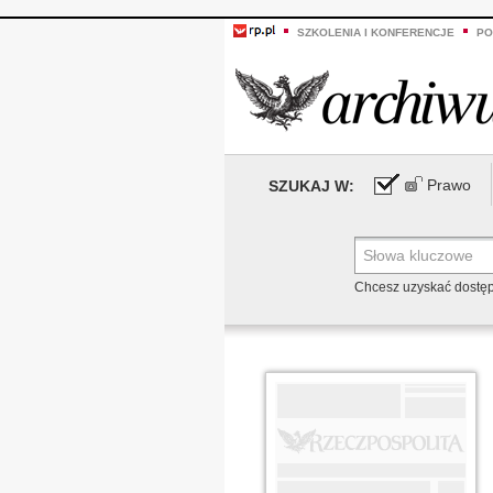
SZKOLENIA I KONFERENCJE
PO
Prawo
SZUKAJ W:
Chcesz uzyskać dostę