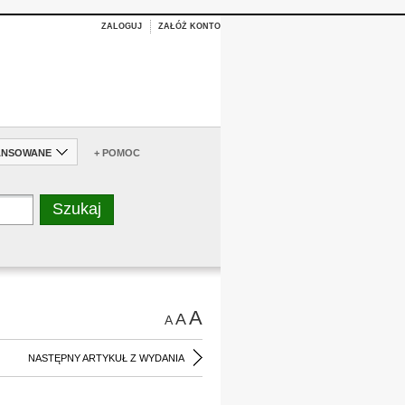
ZALOGUJ
ZAŁÓŻ KONTO
ANSOWANE
+ POMOC
A
A
A
NASTĘPNY ARTYKUŁ Z WYDANIA