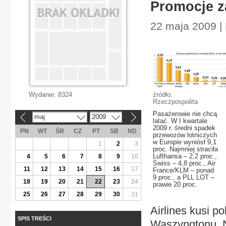
Promocje z
22 maja 2009 |
Wydanie:
8324
źródło:
Rzeczpospolita
Pasażerowie nie chcą
maj
2009
«
»
latać. W I kwartale
2009 r. średni spadek
PN
WT
ŚR
CZ
PT
SB
ND
przewozów lotniczych
w Europie wyniósł 9,1
1
2
3
proc. Najmniej straciła
Lufthansa – 2,2 proc.,
4
5
6
7
8
9
10
Swiss – 4,8 proc., Air
11
12
13
14
15
16
17
France/KLM – ponad
9 proc., a PLL LOT –
18
19
20
21
22
23
24
prawie 20 proc.
25
26
27
28
29
30
31
Airlines kusi p
SPIS TREŚCI
Waszyngtonu, N