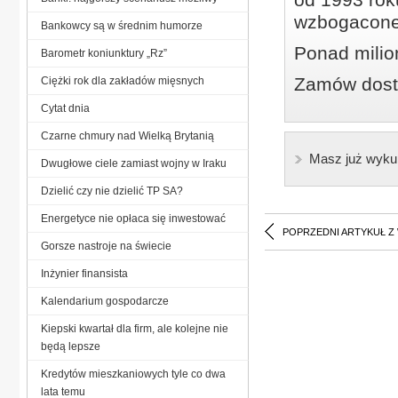
wzbogacone
Bankowcy są w średnim humorze
Ponad milio
Barometr koniunktury „Rz”
Zamów dostę
Ciężki rok dla zakładów mięsnych
Cytat dnia
Czarne chmury nad Wielką Brytanią
Masz już wyku
Dwugłowe ciele zamiast wojny w Iraku
Dzielić czy nie dzielić TP SA?
Energetyce nie opłaca się inwestować
POPRZEDNI ARTYKUŁ Z
Gorsze nastroje na świecie
Inżynier finansista
Kalendarium gospodarcze
Kiepski kwartał dla firm, ale kolejne nie
będą lepsze
Kredytów mieszkaniowych tyle co dwa
lata temu