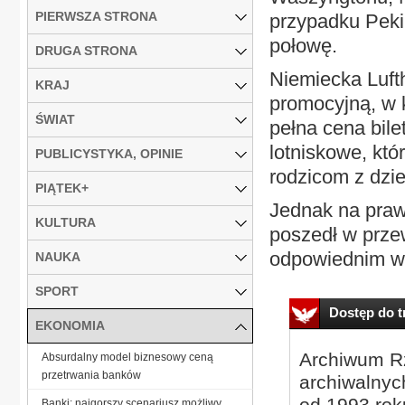
PIERWSZA STRONA
przypadku Pekin
połowę.
DRUGA STRONA
Niemiecka Lufth
KRAJ
promocyjną, w k
ŚWIAT
pełna cena bilet
lotniskowe, któ
PUBLICYSTYKA, OPINIE
rodzicom z dzi
PIĄTEK+
Jednak na pra
KULTURA
poszedł w prze
odpowiednim w
NAUKA
SPORT
Dostęp do tr
EKONOMIA
Archiwum Rz
Absurdalny model biznesowy ceną
przetrwania banków
archiwalnyc
od 1993 roku
Banki: najgorszy scenariusz możliwy