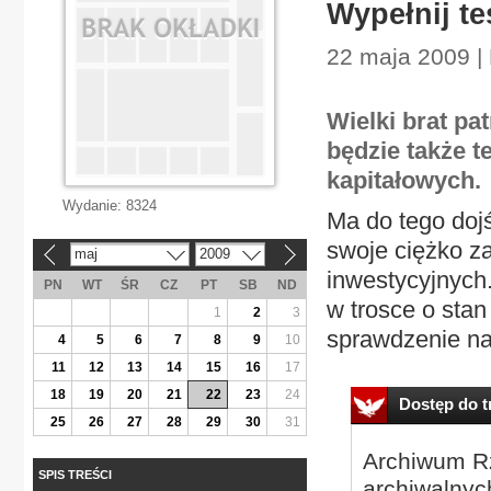
Wypełnij te
22 maja 2009 |
Wielki brat pa
będzie także 
kapitałowych.
Wydanie:
8324
Ma do tego doj
swoje ciężko z
maj
2009
«
»
inwestycyjnych.
PN
WT
ŚR
CZ
PT
SB
ND
w trosce o sta
1
2
3
sprawdzenie nas
4
5
6
7
8
9
10
11
12
13
14
15
16
17
18
19
20
21
22
23
24
Dostęp do tr
25
26
27
28
29
30
31
Archiwum Rz
SPIS TREŚCI
archiwalnyc