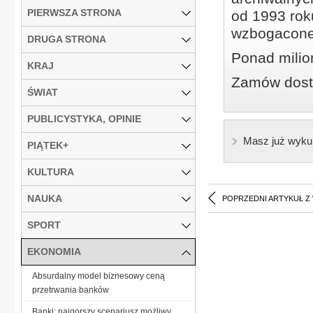
PIERWSZA STRONA
od 1993 roku
wzbogacone
DRUGA STRONA
Ponad milio
KRAJ
Zamów dostę
ŚWIAT
PUBLICYSTYKA, OPINIE
Masz już wyku
PIĄTEK+
KULTURA
NAUKA
POPRZEDNI ARTYKUŁ Z
SPORT
EKONOMIA
Absurdalny model biznesowy ceną
przetrwania banków
Banki: najgorszy scenariusz możliwy